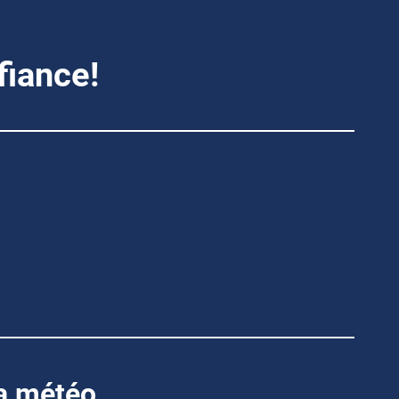
fiance!
la météo