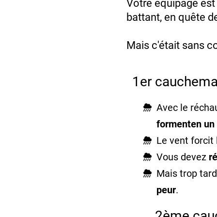
Votre équipage est 
battant, en quête de
Mais c'était sans c
1er cauchemar
Avec le récha
formenten un c
Le vent forcit
Vous devez
r
Mais trop tard
peur
.
2ème cauc