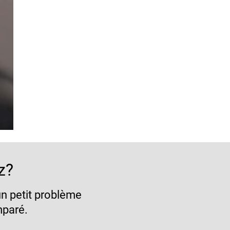
z?
un petit problème
mparé.