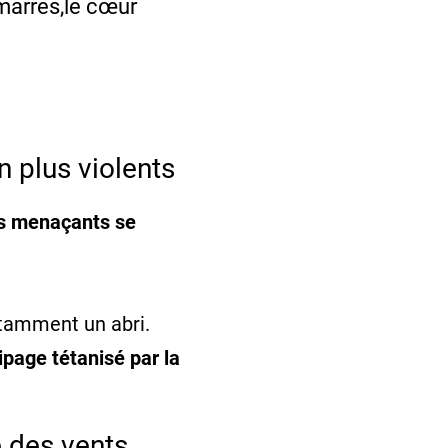
amarres,le cœur
 plus violents
ns menaçants se
itamment un abri.
ipage tétanisé par la
 des vents